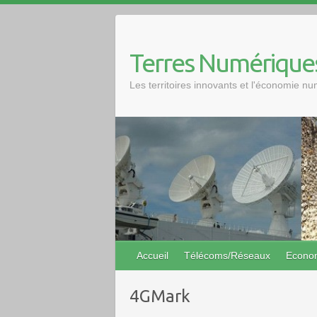
Skip
to
content
Terres Numérique
Les territoires innovants et l'économie n
Accueil
Télécoms/Réseaux
Econo
4GMark