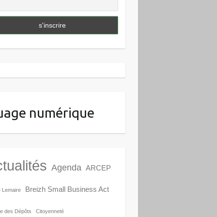
uage numérique
tualités
Agenda
ARCEP
Breizh Small Business Act
e Lemaire
e des Dépôts
Citoyenneté