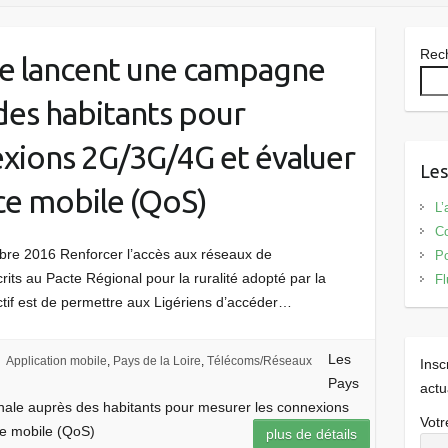
Rec
ire lancent une campagne
des habitants pour
xions 2G/3G/4G et évaluer
Les
ice mobile (QoS)
L’
Co
re 2016 Renforcer l’accès aux réseaux de
Po
rits au Pacte Régional pour la ruralité adopté par la
Fl
ectif est de permettre aux Ligériens d’accéder…
Les
Application mobile
,
Pays de la Loire
,
Télécoms/Réseaux
Insc
Pays
actu
nale auprès des habitants pour mesurer les connexions
Votr
ce mobile (QoS)
plus de détails