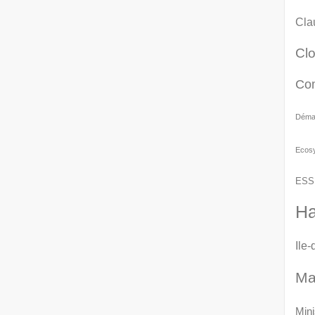
Cla
Cl
Co
Démat
Ecos
ESS
Ha
Ile
Ma
Mini