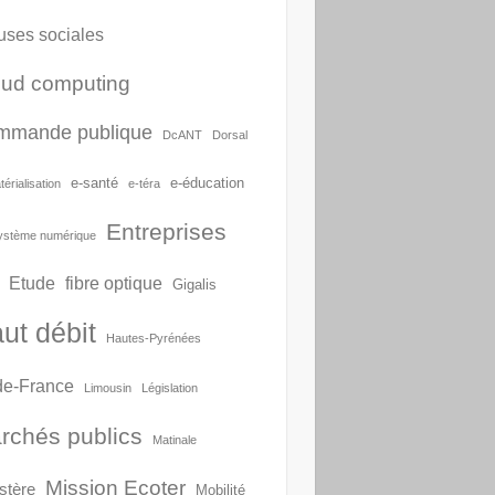
uses sociales
oud computing
mmande publique
DcANT
Dorsal
e-santé
e-éducation
érialisation
e-téra
Entreprises
ystème numérique
Etude
fibre optique
Gigalis
ut débit
Hautes-Pyrénées
-de-France
Limousin
Législation
rchés publics
Matinale
Mission Ecoter
stère
Mobilité