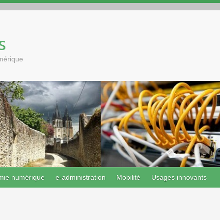
s
umérique
mie numérique
e-administration
Mobilité
Usages innovants