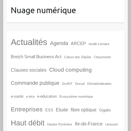
Nuage numérique
Actualités
Agenda
ARCEP
Axelle Lemaire
Breizh Small Business Act
Caisse des Dépôts
Citoyenneté
Cloud computing
Clauses sociales
Commande publique
DcANT
Dorsal
Dématérialisation
e-santé
e-éducation
e-téra
Ecosystème numérique
Entreprises
Etude
fibre optique
ESS
Gigalis
Haut débit
Ile-de-France
Hautes-Pyrénées
Limousin