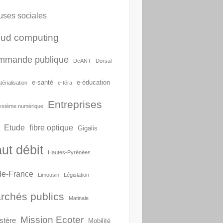
uses sociales
oud computing
mmande publique
DcANT
Dorsal
e-santé
e-éducation
érialisation
e-téra
Entreprises
ystème numérique
Etude
fibre optique
Gigalis
ut débit
Hautes-Pyrénées
-de-France
Limousin
Législation
rchés publics
Matinale
Mission Ecoter
stère
Mobilité