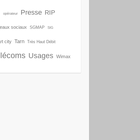
Presse
RIP
S
opérateur
eaux sociaux
SGMAP
SIG
Tarn
t city
Très Haut Débit
lécoms
Usages
Wimax