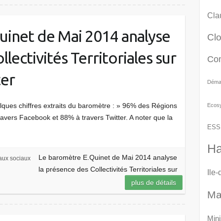
Cla
uinet de Mai 2014 analyse
Cl
lectivités Territoriales sur
Co
ter
Démat
elques chiffres extraits du baromètre : » 96% des Régions
Ecos
avers Facebook et 88% à travers Twitter. A noter que la
ESS
Ha
Le baromètre E.Quinet de Mai 2014 analyse
ux sociaux
la présence des Collectivités Territoriales sur
Ile
plus de détails
Ma
Mini