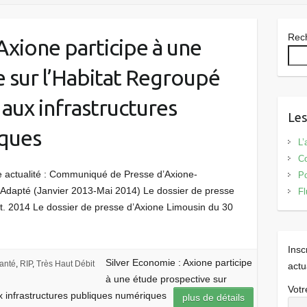
Rec
Axione participe à une
 sur l’Habitat Regroupé
aux infrastructures
Les
ques
L’
Co
e actualité : Communiqué de Presse d’Axione-
Po
Adapté (Janvier 2013-Mai 2014) Le dossier de presse
Fl
t. 2014 Le dossier de presse d’Axione Limousin du 30
Insc
Silver Economie : Axione participe
anté
,
RIP
,
Très Haut Débit
actu
à une étude prospective sur
Votr
x infrastructures publiques numériques
plus de détails