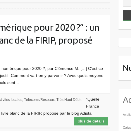
mérique pour 2020 ?” : un
anc de la FIRIP, proposé
N
ce numérique pour 2020 ?, par Clémence M. […] C’est ce
ectif. Comment va-t-on y parvenir ? Avec quels moyens
Quels sont…
Ac
“Quelle
tivités locales
,
Télécoms/Réseaux
,
Très Haut Débit
France
ivre blanc de la FIRIP, proposé par le blog Adista
Axell
plus de détails
Caiss