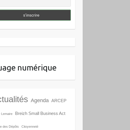
uage numérique
tualités
Agenda
ARCEP
Breizh Small Business Act
e Lemaire
e des Dépôts
Citoyenneté