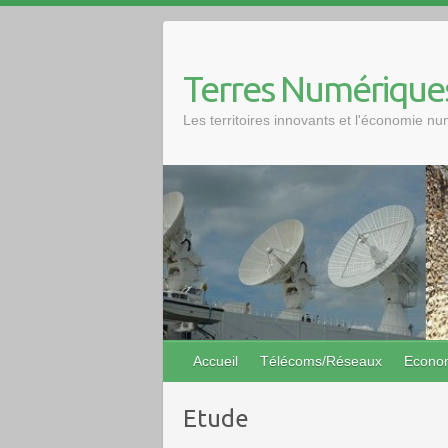
Skip
to
content
Terres Numérique
Les territoires innovants et l'économie n
Accueil
Télécoms/Réseaux
Econo
Etude