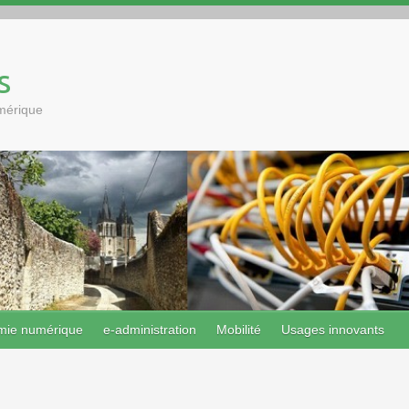
s
umérique
mie numérique
e-administration
Mobilité
Usages innovants