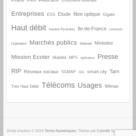
e-santé
e-éducation
e-téra
Ecosystème numérique
Entreprises
Etude
fibre optique
ESS
Gigalis
Haut débit
Ile-de-France
Hautes-Pyrénées
Limousin
Marchés publics
Ministère
Législation
Matinale
Presse
Mission Ecoter
Mobilité
MPS
opérateur
RIP
Tarn
Réseaux sociaux
smart city
SGMAP
SIG
Télécoms
Usages
Wimax
Très Haut Débit
Droits d'auteur © 2026
Terres Numériques
. Thème par
Colorlib
Sponsorisé