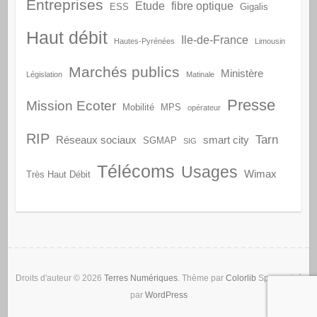
Entreprises
Etude
fibre optique
ESS
Gigalis
Haut débit
Ile-de-France
Hautes-Pyrénées
Limousin
Marchés publics
Ministère
Législation
Matinale
Presse
Mission Ecoter
Mobilité
MPS
opérateur
RIP
Tarn
Réseaux sociaux
smart city
SGMAP
SIG
Télécoms
Usages
Wimax
Très Haut Débit
Droits d'auteur © 2026
Terres Numériques
. Thème par
Colorlib
Sponsorisé
par
WordPress