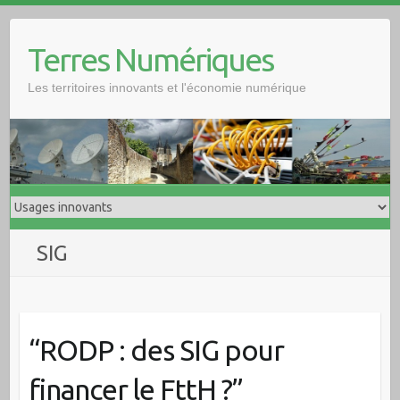
Skip
to
Terres Numériques
content
Les territoires innovants et l'économie numérique
SIG
“RODP : des SIG pour
financer le FttH ?”