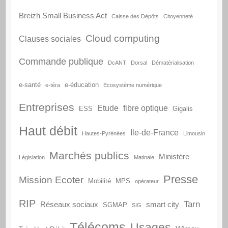
Breizh Small Business Act
Caisse des Dépôts
Citoyenneté
Cloud computing
Clauses sociales
Commande publique
DcANT
Dorsal
Dématérialisation
e-santé
e-éducation
e-téra
Ecosystème numérique
Entreprises
Etude
fibre optique
ESS
Gigalis
Haut débit
Ile-de-France
Hautes-Pyrénées
Limousin
Marchés publics
Ministère
Législation
Matinale
Presse
Mission Ecoter
Mobilité
MPS
opérateur
RIP
Tarn
Réseaux sociaux
smart city
SGMAP
SIG
Télécoms
Usages