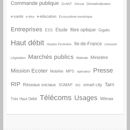
Commande publique
DcANT
Dorsal
Dématérialisation
e-santé
e-éducation
e-téra
Ecosystème numérique
Entreprises
Etude
fibre optique
ESS
Gigalis
Haut débit
Ile-de-France
Hautes-Pyrénées
Limousin
Marchés publics
Ministère
Législation
Matinale
Presse
Mission Ecoter
Mobilité
MPS
opérateur
RIP
Tarn
Réseaux sociaux
smart city
SGMAP
SIG
Télécoms
Usages
Wimax
Très Haut Débit