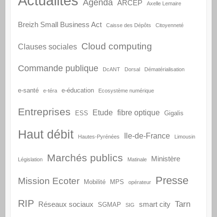
Actualités
Agenda
ARCEP
Axelle Lemaire
Breizh Small Business Act
Caisse des Dépôts
Citoyenneté
Cloud computing
Clauses sociales
Commande publique
DcANT
Dorsal
Dématérialisation
e-santé
e-éducation
e-téra
Ecosystème numérique
Entreprises
Etude
fibre optique
ESS
Gigalis
Haut débit
Ile-de-France
Hautes-Pyrénées
Limousin
Marchés publics
Ministère
Législation
Matinale
Presse
Mission Ecoter
Mobilité
MPS
opérateur
RIP
Tarn
Réseaux sociaux
smart city
SGMAP
SIG