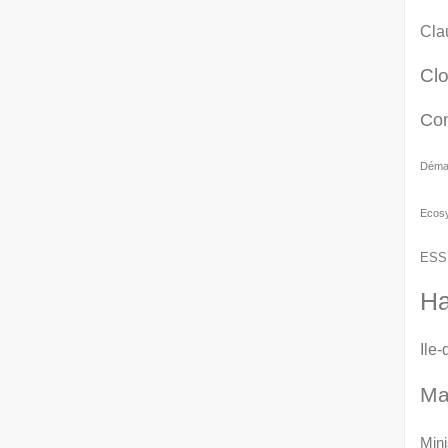
Cla
Cl
Co
Démat
Ecos
ESS
Ha
Ile
Ma
Mini