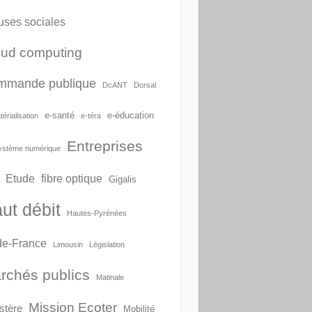
uses sociales
oud computing
mmande publique
DcANT
Dorsal
e-santé
e-éducation
érialisation
e-téra
Entreprises
ystème numérique
Etude
fibre optique
Gigalis
ut débit
Hautes-Pyrénées
-de-France
Limousin
Législation
rchés publics
Matinale
Mission Ecoter
stère
Mobilité