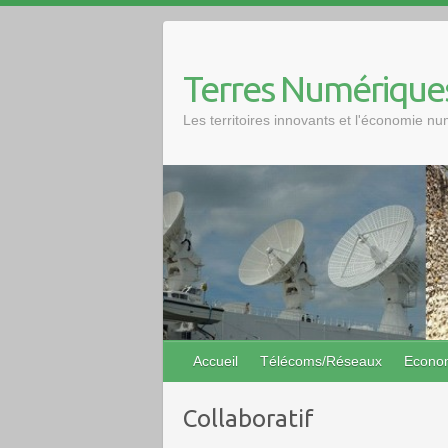
Skip
to
content
Terres Numérique
Les territoires innovants et l'économie n
Accueil
Télécoms/Réseaux
Econo
Collaboratif