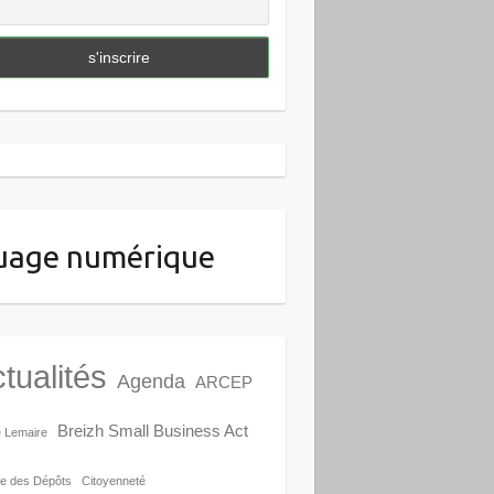
uage numérique
tualités
Agenda
ARCEP
Breizh Small Business Act
e Lemaire
e des Dépôts
Citoyenneté