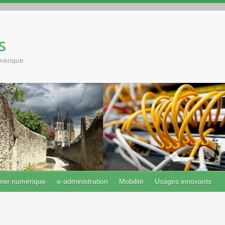
s
umérique
mie numérique
e-administration
Mobilité
Usages innovants