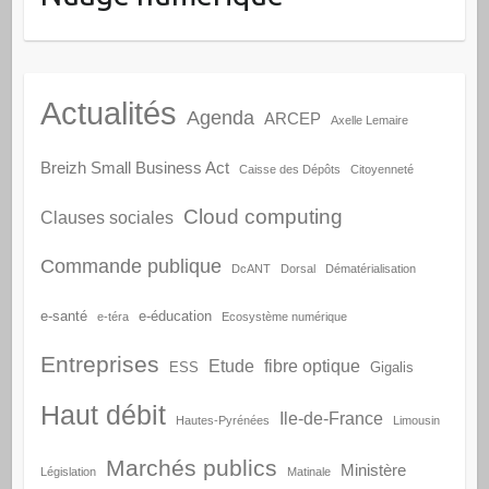
Actualités
Agenda
ARCEP
Axelle Lemaire
Breizh Small Business Act
Caisse des Dépôts
Citoyenneté
Cloud computing
Clauses sociales
Commande publique
DcANT
Dorsal
Dématérialisation
e-santé
e-éducation
e-téra
Ecosystème numérique
Entreprises
Etude
fibre optique
ESS
Gigalis
Haut débit
Ile-de-France
Hautes-Pyrénées
Limousin
Marchés publics
Ministère
Législation
Matinale