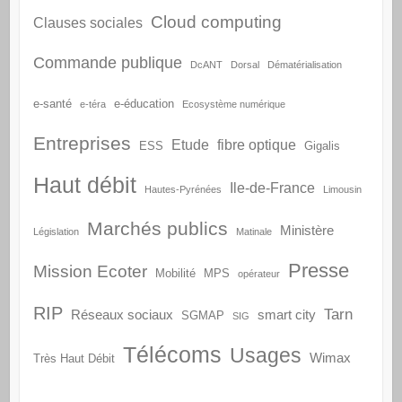
Cloud computing
Clauses sociales
Commande publique
DcANT
Dorsal
Dématérialisation
e-santé
e-éducation
e-téra
Ecosystème numérique
Entreprises
Etude
fibre optique
ESS
Gigalis
Haut débit
Ile-de-France
Hautes-Pyrénées
Limousin
Marchés publics
Ministère
Législation
Matinale
Presse
Mission Ecoter
Mobilité
MPS
opérateur
RIP
Tarn
Réseaux sociaux
smart city
SGMAP
SIG
Télécoms
Usages
Wimax
Très Haut Débit