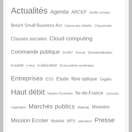
Actualités
Agenda
ARCEP
Axelle Lemaire
Breizh Small Business Act
Caisse des Dépôts
Citoyenneté
Cloud computing
Clauses sociales
Commande publique
DcANT
Dorsal
Dématérialisation
e-santé
e-éducation
e-téra
Ecosystème numérique
Entreprises
Etude
fibre optique
ESS
Gigalis
Haut débit
Ile-de-France
Hautes-Pyrénées
Limousin
Marchés publics
Ministère
Législation
Matinale
Presse
Mission Ecoter
Mobilité
MPS
opérateur