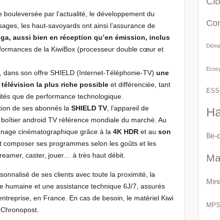
Cl
ouleversée par l’actualité, le développement du
Co
 usages, les haut-savoyards ont ainsi l’assurance de
Giga, aussi bien en réception qu’en émission, inclus
Démat
rformances de la KiwiBox (processeur double cœur et
Ecos
ie, dans son offre SHIELD (Internet-Téléphonie-TV)
une
télévision la plus riche possible
et différenciée, tant
ESS
lités que de performance technologique.
ition de ses abonnés la
SHIELD TV
, l’appareil de
Ha
e boîtier android TV référence mondiale du marché. Au
onnage cinématographique grâce à la
4K HDR
et au
son
Ile
et composer ses programmes selon les goûts et les
treamer, caster, jouer… à très haut débit.
Ma
nalisé de ses clients avec toute la proximité, la
Mini
aille humaine et une assistance technique 6J/7, assurés
entreprise, en France. En cas de besoin, le matériel Kiwi
MP
 Chronopost.