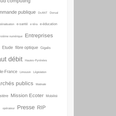
oud computing
mmande publique
DcANT
Dorsal
e-santé
e-éducation
érialisation
e-téra
Entreprises
ystème numérique
Etude
fibre optique
Gigalis
ut débit
Hautes-Pyrénées
-de-France
Limousin
Législation
rchés publics
Matinale
Mission Ecoter
stère
Mobilité
Presse
RIP
S
opérateur