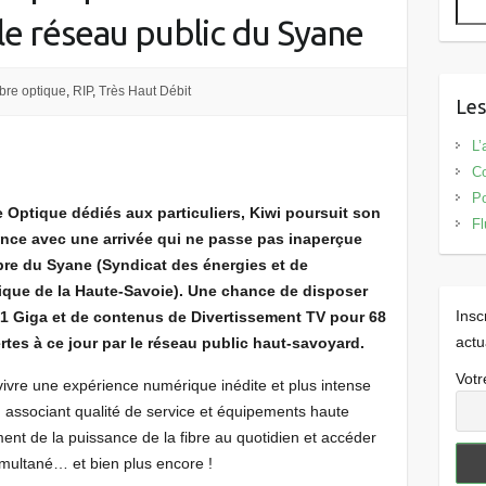
le réseau public du Syane
bre optique
,
RIP
,
Très Haut Débit
Les
L’
Co
Po
e Optique dédiés aux particuliers, Kiwi poursuit son
Fl
ce avec une arrivée qui ne passe pas inaperçue
ibre du Syane (Syndicat des énergies et de
que de la Haute-Savoie). Une chance de disposer
Insc
à 1 Giga et de contenus de Divertissement TV pour 68
actu
es à ce jour par le réseau public haut-savoyard.
Votr
vivre une expérience numérique inédite et plus intense
s, associant qualité de service et équipements haute
ment de la puissance de la fibre au quotidien et accéder
imultané… et bien plus encore !