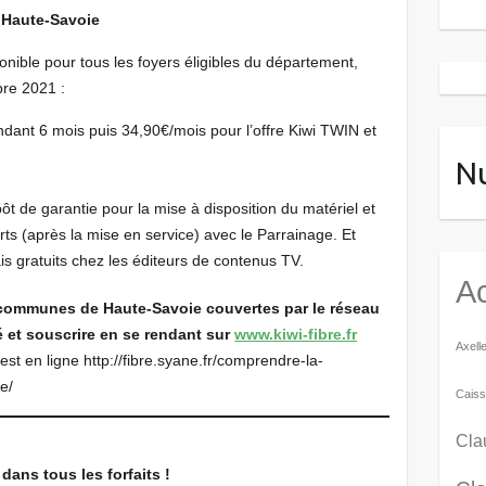
 Haute-Savoie
onible pour tous les foyers éligibles du département,
bre 2021 :
endant 6 mois puis 34,90€/mois pour l’offre Kiwi TWIN et
N
ôt de garantie pour la mise à disposition du matériel et
ts (après la mise en service) avec le Parrainage. Et
is gratuits chez les éditeurs de contenus TV.
Ac
s communes
de Haute-Savoie couvertes par le réseau
té et souscrire en se rendant sur
www.kiwi-fibre.fr
Axell
st en ligne http://fibre.syane.fr/comprendre-la-
e/
Caiss
Cla
dans tous les forfaits !