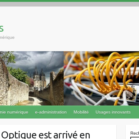
s
umérique
mie numérique
e-administration
Mobilité
Usages innovants
 Optique est arrivé en
Rec