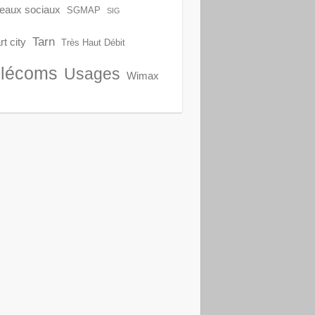
eaux sociaux
SGMAP
SIG
Tarn
t city
Très Haut Débit
lécoms
Usages
Wimax