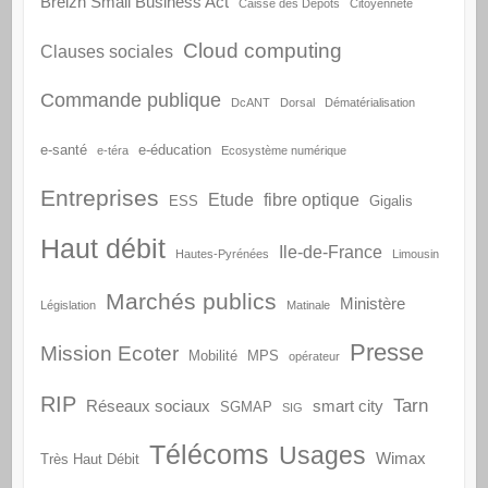
Breizh Small Business Act
Caisse des Dépôts
Citoyenneté
Cloud computing
Clauses sociales
Commande publique
DcANT
Dorsal
Dématérialisation
e-santé
e-éducation
e-téra
Ecosystème numérique
Entreprises
Etude
fibre optique
ESS
Gigalis
Haut débit
Ile-de-France
Hautes-Pyrénées
Limousin
Marchés publics
Ministère
Législation
Matinale
Presse
Mission Ecoter
Mobilité
MPS
opérateur
RIP
Tarn
Réseaux sociaux
smart city
SGMAP
SIG
Télécoms
Usages
Wimax
Très Haut Débit