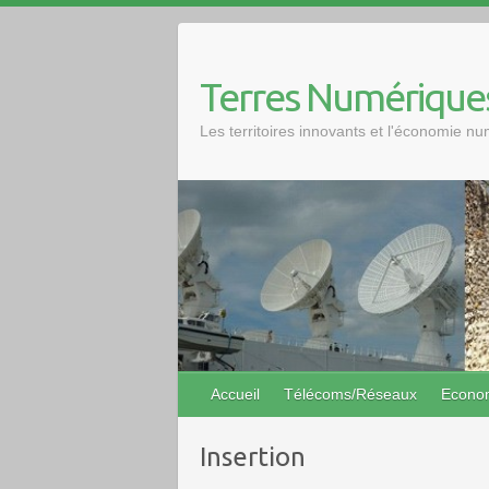
Skip
to
content
Terres Numérique
Les territoires innovants et l'économie n
Accueil
Télécoms/Réseaux
Econo
Insertion