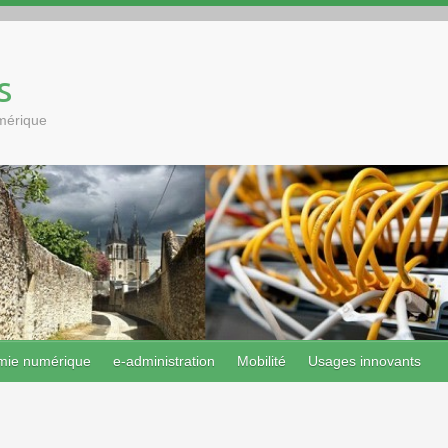
s
umérique
mie numérique
e-administration
Mobilité
Usages innovants