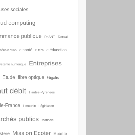
uses sociales
oud computing
mmande publique
DcANT
Dorsal
e-santé
e-éducation
érialisation
e-téra
Entreprises
ystème numérique
Etude
fibre optique
Gigalis
ut débit
Hautes-Pyrénées
-de-France
Limousin
Législation
rchés publics
Matinale
Mission Ecoter
stère
Mobilité