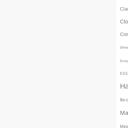
Cla
Cl
Co
Démat
Ecos
ESS
Ha
Ile
Ma
Mini