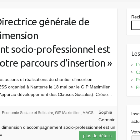
Rec
irectrice générale de
dimension
 socio-professionnel est
Les
notre parcours d’insertion »
L’
Co
 actions et réalisations du chantier d’insertion
Po
S organisé à Nanterre le 18 mai par le GIP Maximilien
Fl
d’Appui au développement des Clauses Sociales). Créée…
Sophie
Economie Sociale et Solidaire
,
GIP Maximilien
,
MACS
Insc
Germain
actu
La dimension d’accompagnement socio-professionnel est un
Votr
 »
plus de détails