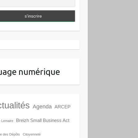
uage numérique
tualités
Agenda
ARCEP
Breizh Small Business Act
e Lemaire
e des Dépôts
Citoyenneté