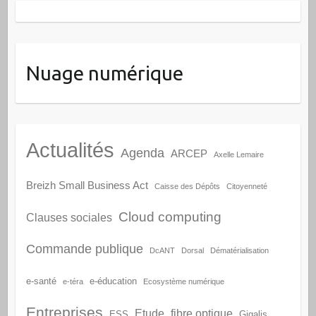
Nuage numérique
Actualités
Agenda
ARCEP
Axelle Lemaire
Breizh Small Business Act
Caisse des Dépôts
Citoyenneté
Cloud computing
Clauses sociales
Commande publique
DcANT
Dorsal
Dématérialisation
e-santé
e-éducation
e-téra
Ecosystème numérique
Entreprises
Etude
fibre optique
ESS
Gigalis