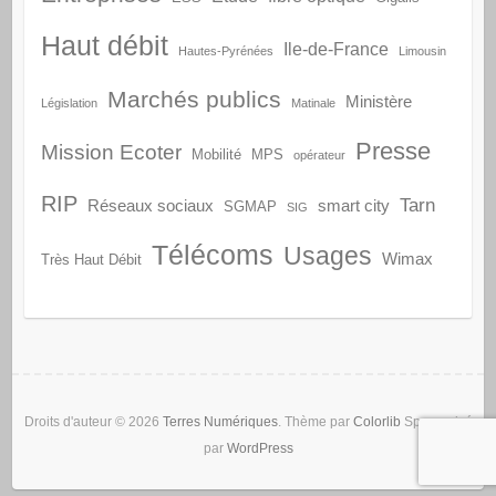
Haut débit
Ile-de-France
Hautes-Pyrénées
Limousin
Marchés publics
Ministère
Législation
Matinale
Presse
Mission Ecoter
Mobilité
MPS
opérateur
RIP
Tarn
Réseaux sociaux
smart city
SGMAP
SIG
Télécoms
Usages
Wimax
Très Haut Débit
Droits d'auteur © 2026
Terres Numériques
. Thème par
Colorlib
Sponsorisé
par
WordPress