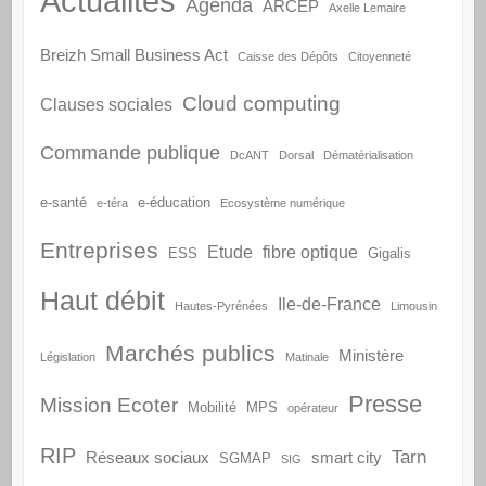
Actualités
Agenda
ARCEP
Axelle Lemaire
Breizh Small Business Act
Caisse des Dépôts
Citoyenneté
Cloud computing
Clauses sociales
Commande publique
DcANT
Dorsal
Dématérialisation
e-santé
e-éducation
e-téra
Ecosystème numérique
Entreprises
Etude
fibre optique
ESS
Gigalis
Haut débit
Ile-de-France
Hautes-Pyrénées
Limousin
Marchés publics
Ministère
Législation
Matinale
Presse
Mission Ecoter
Mobilité
MPS
opérateur
RIP
Tarn
Réseaux sociaux
smart city
SGMAP
SIG