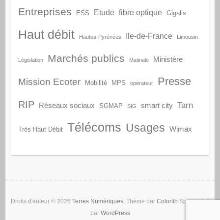
Entreprises
Etude
fibre optique
ESS
Gigalis
Haut débit
Ile-de-France
Hautes-Pyrénées
Limousin
Marchés publics
Ministère
Législation
Matinale
Presse
Mission Ecoter
Mobilité
MPS
opérateur
RIP
Tarn
Réseaux sociaux
smart city
SGMAP
SIG
Télécoms
Usages
Wimax
Très Haut Débit
Droits d'auteur © 2026
Terres Numériques
. Thème par
Colorlib
Sponsorisé
par
WordPress