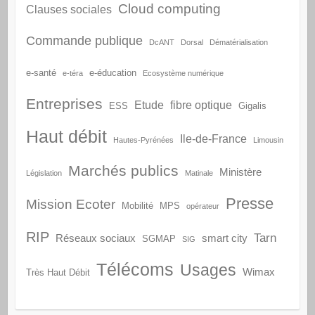
Cloud computing
Clauses sociales
Commande publique
DcANT
Dorsal
Dématérialisation
e-santé
e-éducation
e-téra
Ecosystème numérique
Entreprises
Etude
fibre optique
ESS
Gigalis
Haut débit
Ile-de-France
Hautes-Pyrénées
Limousin
Marchés publics
Ministère
Législation
Matinale
Presse
Mission Ecoter
Mobilité
MPS
opérateur
RIP
Tarn
Réseaux sociaux
smart city
SGMAP
SIG
Télécoms
Usages
Wimax
Très Haut Débit