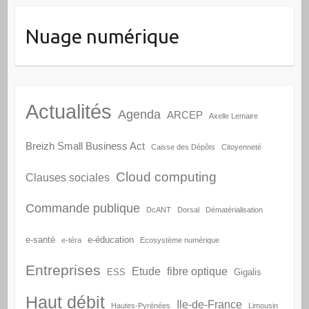
Nuage numérique
Actualités
Agenda
ARCEP
Axelle Lemaire
Breizh Small Business Act
Caisse des Dépôts
Citoyenneté
Cloud computing
Clauses sociales
Commande publique
DcANT
Dorsal
Dématérialisation
e-santé
e-éducation
e-téra
Ecosystème numérique
Entreprises
Etude
fibre optique
ESS
Gigalis
Haut débit
Ile-de-France
Hautes-Pyrénées
Limousin