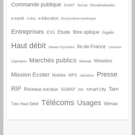
Commande publique
DcANT
Dorsal
Dématérialisation
e-santé
e-éducation
e-téra
Ecosystème numérique
Entreprises
Etude
fibre optique
ESS
Gigalis
Haut débit
Ile-de-France
Hautes-Pyrénées
Limousin
Marchés publics
Ministère
Législation
Matinale
Presse
Mission Ecoter
Mobilité
MPS
opérateur
RIP
Tarn
Réseaux sociaux
smart city
SGMAP
SIG
Télécoms
Usages
Wimax
Très Haut Débit