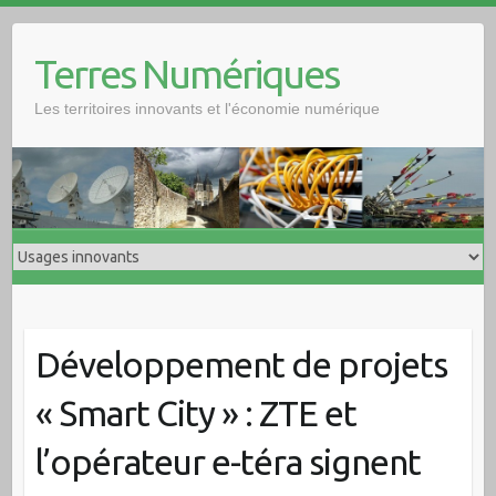
Skip
to
Terres Numériques
content
Les territoires innovants et l'économie numérique
Développement de projets
« Smart City » : ZTE et
l’opérateur e-téra signent