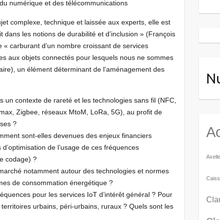
ur du numérique et des télécommunications
jet complexe, technique et laissée aux experts, elle est
rit dans les notions de durabilité et d’inclusion » (François
 « carburant d’un nombre croissant de services
res aux objets connectés pour lesquels nous ne sommes
emaire), un élément déterminant de l’aménagement des
N
 un contexte de rareté et les technologies sans fil (NFC,
imax, Zigbee, réseaux MtoM, LoRa, 5G), au profit de
ises ?
Ac
mment sont-elles devenues des enjeux financiers
s d’optimisation de l’usage de ces fréquences
Axell
de codage) ?
e marché notamment autour des technologies et normes
Caiss
ermes de consommation énergétique ?
fréquences pour les services IoT d’intérêt général ? Pour
Cla
territoires urbains, péri-urbains, ruraux ? Quels sont les