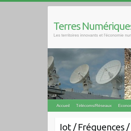
Skip
to
content
Terres Numérique
Les territoires innovants et l'économie n
Accueil
Télécoms/Réseaux
Econo
Iot / Fréquences /