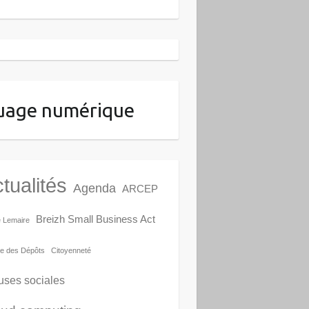
uage numérique
tualités
Agenda
ARCEP
Breizh Small Business Act
e Lemaire
e des Dépôts
Citoyenneté
uses sociales