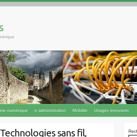
s
umérique
mie numérique
e-administration
Mobilité
Usages innovants
 Technologies sans fil,
Rec