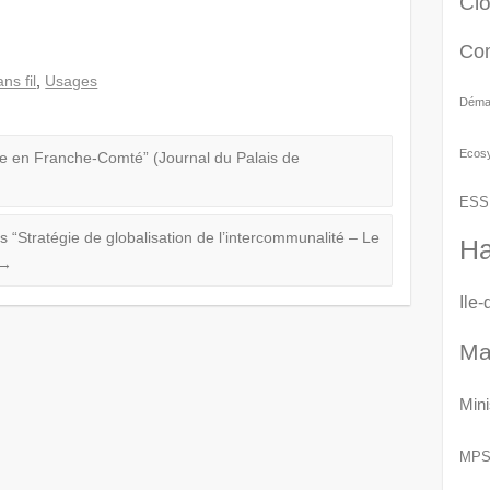
Cl
Co
ans fil
,
Usages
Démat
Ecos
dre en Franche-Comté” (Journal du Palais de
ESS
 “Stratégie de globalisation de l’intercommunalité – Le
Ha
→
Ile
Ma
Mini
MP