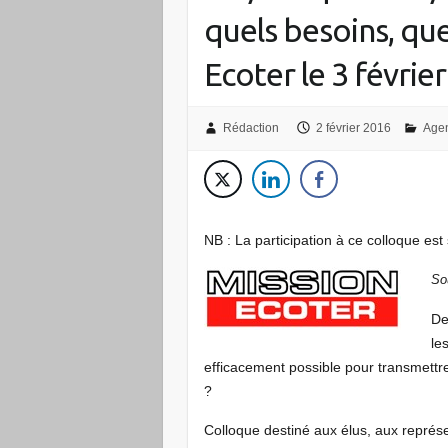
quels besoins, qu
Ecoter le 3 février
Rédaction
2 février 2016
Age
NB : La participation à ce colloque es
So
De
le
efficacement possible pour transmett
?
Colloque destiné aux élus, aux représen