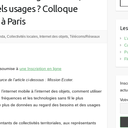
els usages ? Colloque
 à Paris
Les
nda
,
Collectivités locales
,
Internet des objets
,
Télécoms/Réseaux
L’
Co
Po
Fl
t soumise à
une Inscription en ligne
urce de l’article ci-dessous : Mission Ecoter.
Insc
actu
 l’internet mobile à l’internet des objets, comment utiliser
s fréquences et les technologies sans fil le plus
Votr
re plus de données au regard des besoins et des usages
tants de collectivités territoriales, aux représentants