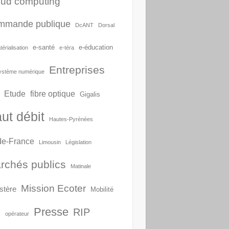
oud computing
mmande publique
DcANT
Dorsal
e-santé
e-éducation
érialisation
e-téra
Entreprises
ystème numérique
Etude
fibre optique
Gigalis
ut débit
Hautes-Pyrénées
-de-France
Limousin
Législation
rchés publics
Matinale
Mission Ecoter
stère
Mobilité
Presse
RIP
S
opérateur