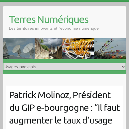
Skip
to
Terres Numériques
content
Les territoires innovants et l'économie numérique
Patrick Molinoz, Président
du GIP e-bourgogne : “Il faut
augmenter le taux d’usage