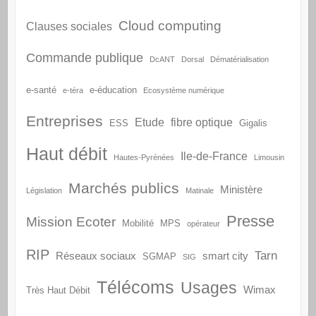
Cloud computing
Clauses sociales
Commande publique
DcANT
Dorsal
Dématérialisation
e-santé
e-éducation
e-téra
Ecosystème numérique
Entreprises
Etude
fibre optique
ESS
Gigalis
Haut débit
Ile-de-France
Hautes-Pyrénées
Limousin
Marchés publics
Ministère
Législation
Matinale
Presse
Mission Ecoter
Mobilité
MPS
opérateur
RIP
Tarn
Réseaux sociaux
smart city
SGMAP
SIG
Télécoms
Usages
Wimax
Très Haut Débit