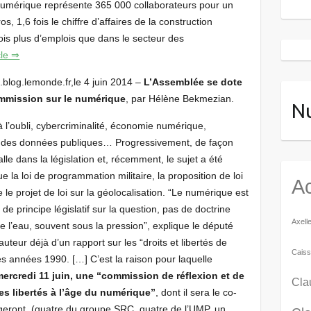
 numérique représente 365 000 collaborateurs pour un
os, 1,6 fois le chiffre d’affaires de la construction
fois plus d’emplois que dans le secteur des
icle ⇒
.blog.lemonde.fr,le 4 juin 2014 –
L’Assemblée se dote
mmission sur le numérique
, par Hélène Bekmezian.
N
à l’oubli, cybercriminalité, économie numérique,
 des données publiques… Progressivement, de façon
alle dans la législation et, récemment, le sujet a été
 la loi de programmation militaire, la proposition de loi
Ac
e le projet de loi sur la géolocalisation. “Le numérique est
 de principe législatif sur la question, pas de doctrine
Axell
de l’eau, souvent sous la pression”, explique le député
 auteur déjà d’un rapport sur les “droits et libertés de
Caiss
 des années 1990. […] C’est la raison pour laquelle
 mercredi 11 juin, une “commission de réflexion et de
Cla
les libertés à l’âge du numérique”
, dont il sera le co-
geront, (quatre du groupe SRC, quatre de l’UMP, un