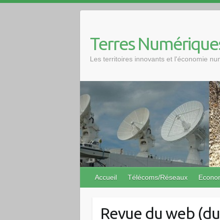
Skip
to
content
Terres Numérique
Les territoires innovants et l'économie n
Accueil
Télécoms/Réseaux
Econo
Revue du web (du 