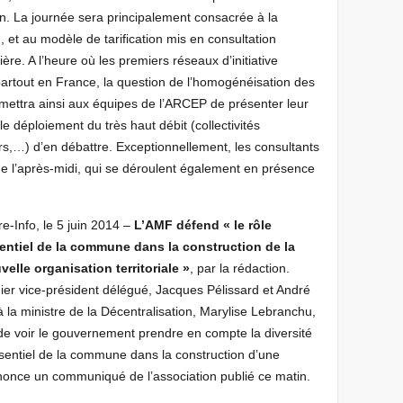
in. La journée sera principalement consacrée à la
H, et au modèle de tarification mis en consultation
ère. A l’heure où les premiers réseaux d’initiative
partout en France, la question de l’homogénéisation des
mettra ainsi aux équipes de l’ARCEP de présenter leur
e déploiement du très haut débit (collectivités
urs,…) d’en débattre. Exceptionnellement, les consultants
 de l’après-midi, qui se déroulent également en présence
re-Info, le 5 juin 2014 –
L’AMF défend « le rôle
entiel de la commune dans la construction de la
velle organisation territoriale »
, par la rédaction.
ier vice-président délégué, Jacques Pélissard et André
 à la ministre de la Décentralisation, Marylise Lebranchu,
F de voir le gouvernement prendre en compte la diversité
essentiel de la commune dans la construction d’une
annonce un communiqué de l’association publié ce matin.