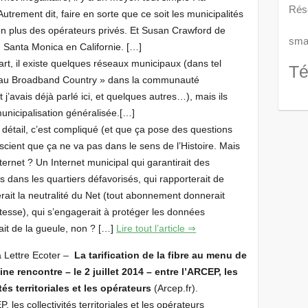
Rés
Autrement dit, faire en sorte que ce soit les municipalités
 non plus des opérateurs privés. Et Susan Crawford de
smar
t, Santa Monica en Californie. […]
rt, il existe quelques réseaux municipaux (dans tel
Té
 Pau Broadband Country » dans la communauté
’avais déjà parlé ici, et quelques autres…), mais ils
unicipalisation généralisée.[…]
 détail, c’est compliqué (et que ça pose des questions
scient que ça ne va pas dans le sens de l’Histoire. Mais
ternet ? Un Internet municipal qui garantirait des
s dans les quartiers défavorisés, qui rapporterait de
erait la neutralité du Net (tout abonnement donnerait
esse), qui s’engagerait à protéger les données
ait de la gueule, non ? […]
Lire tout l’article ⇒
a Lettre Ecoter –
La tarification de la fibre au menu de
ine rencontre – le 2 juillet 2014 – entre l’ARCEP, les
tés territoriales et les opérateurs
(Arcep.fr).
les collectivités territoriales et les opérateurs