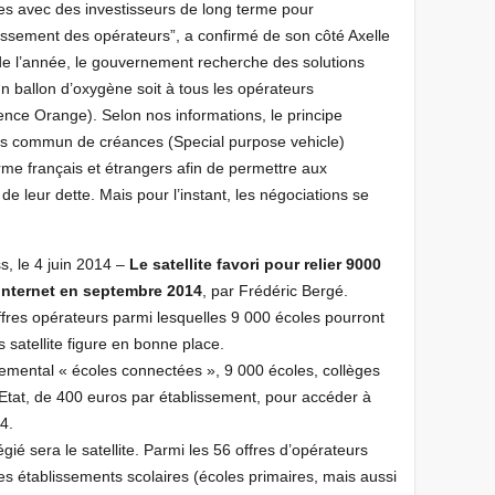
ges avec des investisseurs de long terme pour
tissement des opérateurs”, a confirmé de son côté Axelle
de l’année, le gouvernement recherche des solutions
un ballon d’oxygène soit à tous les opérateurs
rence Orange). Selon nos informations, le principe
nds commun de créances (Special purpose vehicle)
rme français et étrangers afin de permettre aux
e leur dette. Mais pour l’instant, les négociations se
s, le 4 juin 2014 –
Le satellite favori pour relier 9000
Internet en septembre 2014
, par Frédéric Bergé.
fres opérateurs parmi lesquelles 9 000 écoles pourront
ès satellite figure en bonne place.
ental « écoles connectées », 9 000 écoles, collèges
l’Etat, de 400 euros par établissement, pour accéder à
4.
ié sera le satellite. Parmi les 56 offres d’opérateurs
es établissements scolaires (écoles primaires, mais aussi