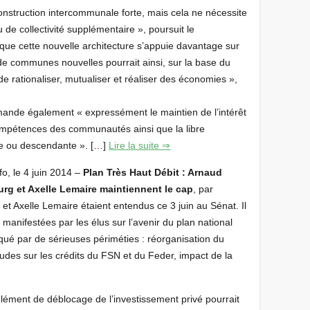
nstruction intercommunale forte, mais cela ne nécessite
 de collectivité supplémentaire », poursuit le
ue cette nouvelle architecture s’appuie davantage sur
de communes nouvelles pourrait ainsi, sur la base du
 rationaliser, mutualiser et réaliser des économies »,
nde également « expressément le maintien de l’intérêt
ompétences des communautés ainsi que la libre
te ou descendante ». […]
Lire la suite ⇒
nfo, le 4 juin 2014 –
Plan Très Haut Débit : Arnaud
rg et Axelle Lemaire maintiennent le cap
, par
t Axelle Lemaire étaient entendus ce 3 juin au Sénat. Il
manifestées par les élus sur l’avenir du plan national
ué par de sérieuses périméties : réorganisation du
udes sur les crédits du FSN et du Feder, impact de la
lément de déblocage de l’investissement privé pourrait