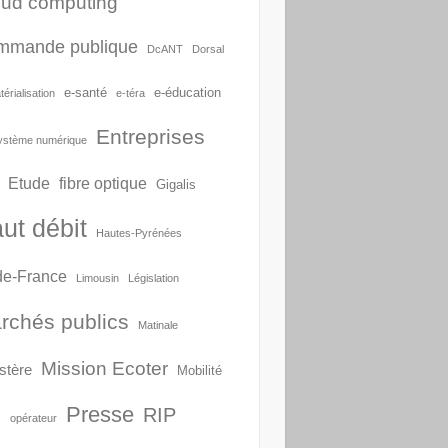
oud computing
mmande publique
DcANT
Dorsal
e-santé
e-éducation
érialisation
e-téra
Entreprises
ystème numérique
Etude
fibre optique
Gigalis
ut débit
Hautes-Pyrénées
-de-France
Limousin
Législation
rchés publics
Matinale
Mission Ecoter
stère
Mobilité
Presse
RIP
S
opérateur