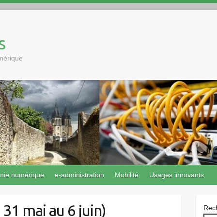
s
umérique
mie numérique
e-administration
Mobilité
Usages innovants
31 mai au 6 juin)
Rec