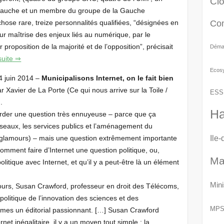
Cl
de gauche et un membre du groupe de la Gauche
Co
chose rare, treize personnalités qualifiées, “désignées en
ur maîtrise des enjeux liés au numérique, par le
proposition de la majorité et de l’opposition”, précisait
Démat
 suite ⇒
Ecos
4 juin 2014 –
Municipalisons Internet, on le fait bien
ar Xavier de La Porte (Ce qui nous arrive sur la Toile /
ESS
.
Ha
order une question très ennuyeuse – parce que ça
seaux, les services publics et l’aménagement du
Ile
 glamours) – mais une question extrêmement importante
ment faire d’Internet une question politique, ou,
Ma
itique avec Internet, et qu’il y a peut-être là un élément
Mini
jours, Susan Crawford, professeur en droit des Télécoms,
olitique de l’innovation des sciences et des
MP
Times un éditorial passionnant. […] Susan Crawford
rnet inégalitaire, il y a un moyen tout simple : la