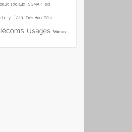
eaux sociaux
SGMAP
SIG
Tarn
t city
Très Haut Débit
lécoms
Usages
Wimax