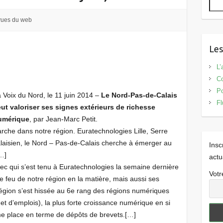
vues du web
Les
L’
Co
Po
 Voix du Nord, le 11 juin 2014 –
Le Nord-Pas-de-Calais
Fl
ut valoriser ses signes extérieurs de richesse
umérique
, par Jean-Marc Petit.
rche dans notre région. Euratechnologies Lille, Serre
laisien, le Nord – Pas-de-Calais cherche à émerger au
Insc
[…]
actu
tec qui s’est tenu à Euratechnologies la semaine dernière
Votr
e feu de notre région en la matière, mais aussi ses
e région s’est hissée au 6e rang des régions numériques
et d’emplois), la plus forte croissance numérique en si
me place en terme de dépôts de brevets.[…]