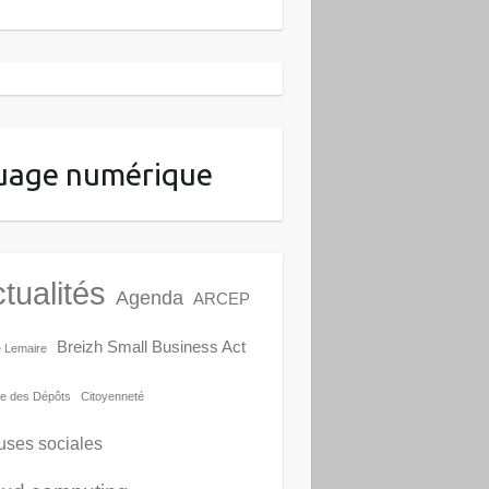
uage numérique
tualités
Agenda
ARCEP
Breizh Small Business Act
e Lemaire
e des Dépôts
Citoyenneté
uses sociales