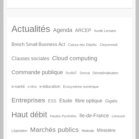
Actualités
Agenda
ARCEP
Axelle Lemaire
Breizh Small Business Act
Caisse des Dépôts
Citoyenneté
Cloud computing
Clauses sociales
Commande publique
DcANT
Dorsal
Dématérialisation
e-santé
e-éducation
e-téra
Ecosystème numérique
Entreprises
Etude
fibre optique
ESS
Gigalis
Haut débit
Ile-de-France
Hautes-Pyrénées
Limousin
Marchés publics
Ministère
Législation
Matinale