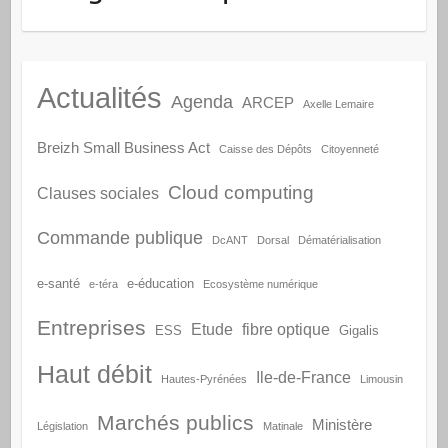
Actualités
Agenda
ARCEP
Axelle Lemaire
Breizh Small Business Act
Caisse des Dépôts
Citoyenneté
Cloud computing
Clauses sociales
Commande publique
DcANT
Dorsal
Dématérialisation
e-santé
e-éducation
e-téra
Ecosystème numérique
Entreprises
Etude
fibre optique
ESS
Gigalis
Haut débit
Ile-de-France
Hautes-Pyrénées
Limousin
Marchés publics
Ministère
Législation
Matinale