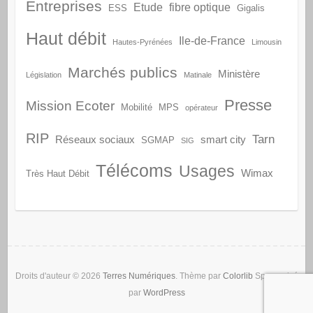
Entreprises
Etude
fibre optique
ESS
Gigalis
Haut débit
Ile-de-France
Hautes-Pyrénées
Limousin
Marchés publics
Ministère
Législation
Matinale
Presse
Mission Ecoter
Mobilité
MPS
opérateur
RIP
Tarn
Réseaux sociaux
smart city
SGMAP
SIG
Télécoms
Usages
Wimax
Très Haut Débit
Droits d'auteur © 2026
Terres Numériques
. Thème par
Colorlib
Sponsorisé
par
WordPress