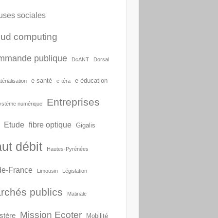
uses sociales
oud computing
mmande publique
DcANT
Dorsal
e-santé
e-éducation
érialisation
e-téra
Entreprises
ystème numérique
Etude
fibre optique
Gigalis
ut débit
Hautes-Pyrénées
-de-France
Limousin
Législation
rchés publics
Matinale
Mission Ecoter
stère
Mobilité