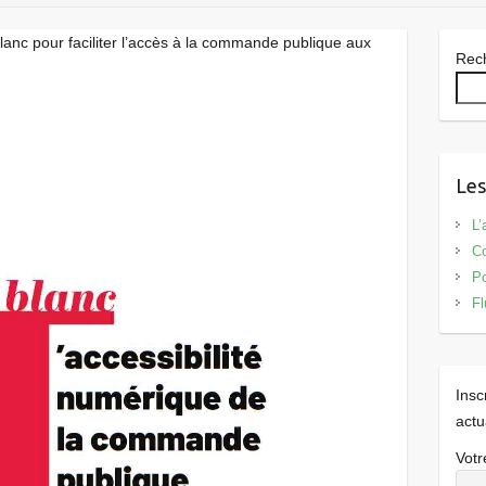
anc pour faciliter l’accès à la commande publique aux
Rec
Les
L’
Co
Po
Fl
Insc
actu
Votr