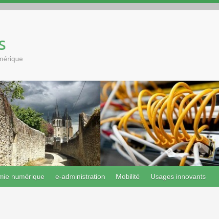
s
umérique
mie numérique
e-administration
Mobilité
Usages innovants