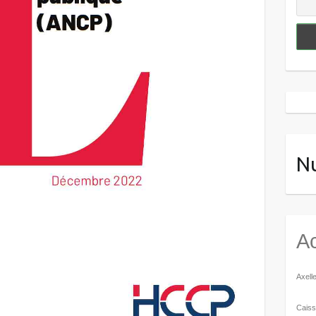
N
Ac
Axell
Caiss