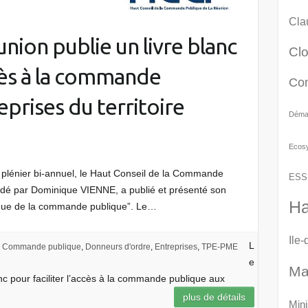
Cla
nion publie un livre blanc
Cl
ccès à la commande
Co
prises du territoire
Démat
Ecos
é plénier bi-annuel, le Haut Conseil de la Commande
ESS
dé par Dominique VIENNE, a publié et présenté son
Ha
rique de la commande publique”. Le…
Ile
L
Commande publique
,
Donneurs d'ordre
,
Entreprises
,
TPE-PME
e
Ma
c pour faciliter l’accès à la commande publique aux
plus de détails
Mini