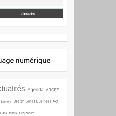
uage numérique
tualités
Agenda
ARCEP
Breizh Small Business Act
e Lemaire
e des Dépôts
Citoyenneté