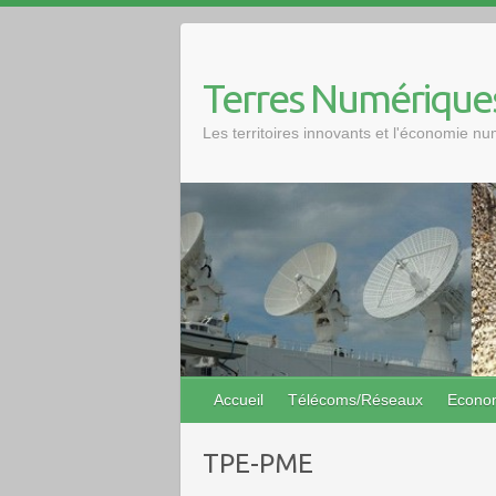
Skip
to
content
Terres Numérique
Les territoires innovants et l'économie n
Accueil
Télécoms/Réseaux
Econo
TPE-PME