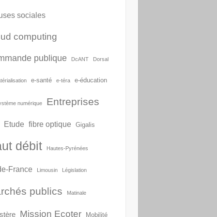
uses sociales
oud computing
mmande publique
DcANT
Dorsal
e-santé
e-éducation
érialisation
e-téra
Entreprises
ystème numérique
Etude
fibre optique
Gigalis
ut débit
Hautes-Pyrénées
-de-France
Limousin
Législation
rchés publics
Matinale
Mission Ecoter
stère
Mobilité