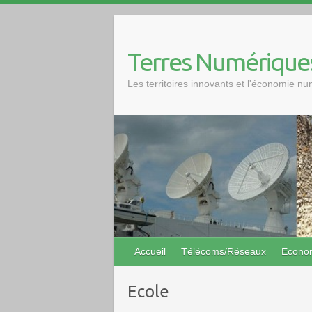
Skip
to
content
Terres Numérique
Les territoires innovants et l'économie n
Accueil
Télécoms/Réseaux
Econo
Ecole