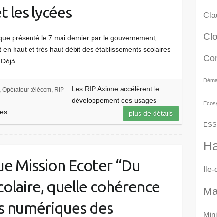
t les lycées
Cla
Cl
ique présenté le 7 mai dernier par le gouvernement,
t en haut et très haut débit des établissements scolaires
Co
P. Déjà…
Démat
Les RIP Axione accélèrent le
,
Opérateur télécom
,
RIP
développement des usages
Ecos
ées
plus de détails
ESS
Ha
que Mission Ecoter “Du
Ile
scolaire, quelle cohérence
Ma
es numériques des
Mini