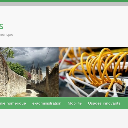
s
umérique
mie numérique
e-administration
Mobilité
Usages innovants