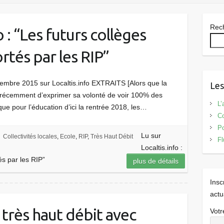
Rec
o : “Les futurs collèges
tés par les RIP”
ptembre 2015 sur Localtis.info EXTRAITS [Alors que la
Les
nt récemment d’exprimer sa volonté de voir 100% des
L’
e pour l’éducation d’ici la rentrée 2018, les…
Co
Po
Lu sur
Collectivités locales
,
Ecole
,
RIP
,
Très Haut Débit
Fl
Localtis.info :
és par les RIP”
plus de détails
Insc
actu
 très haut débit avec
Votr