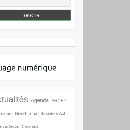
uage numérique
tualités
Agenda
ARCEP
Breizh Small Business Act
e Lemaire
e des Dépôts
Citoyenneté