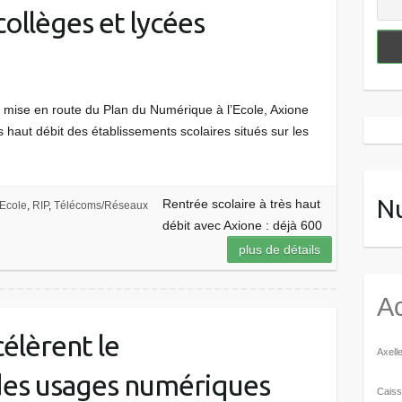
collèges et lycées
 la mise en route du Plan du Numérique à l’Ecole, Axione
ès haut débit des établissements scolaires situés sur les
N
Rentrée scolaire à très haut
Ecole
,
RIP
,
Télécoms/Réseaux
débit avec Axione : déjà 600
plus de détails
Ac
élèrent le
Axell
es usages numériques
Caiss